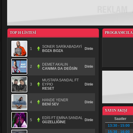
TOP 10 LİSTESİ
PROGRAMCILAR
SONER SARİKABADAYİ
1
Dinle
BOZA BOZA
DEMET AKALlN
2
Dinle
CANlMA DA DEĞSİN
MUSTAFA SANDAL FT
3
EYPIO
Dinle
RESET
HANDE YENER
4
Dinle
BENİ SEV
YAYIN AKIŞI
EDİS FT EMİNA SANDAL
Saatler
5
Dinle
GÜZELLİĞİNE
13:30 - 15:00
15:30 - 16:00