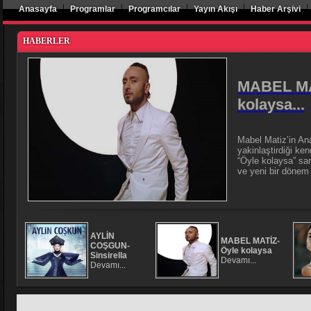
|
|
|
|
|
Anasayfa
Programlar
Programcılar
Yayın Akışı
Haber Arşivi
HABERLER
MABEL MA
kolaysa...
Mabel Matiz’in An
yakinlaştirdiği ke
“Öyle kolaysa” san
ve yeni bir döne
AYLİN
MABEL MATİZ-
COŞGUN-
Öyle kolaysa
Sinsirella
Devamı...
Devamı...