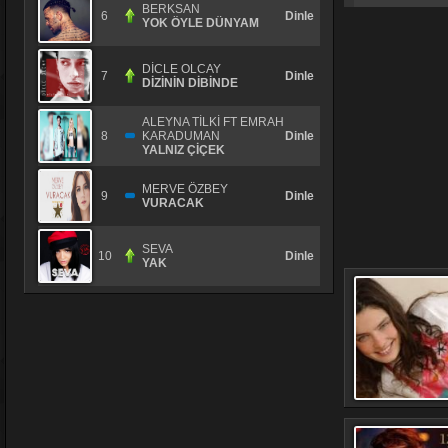
BERKSAN
6
Dinle
YOK ÖYLE DÜNYAM
DİCLE OLCAY
7
Dinle
DİZİNİN DİBİNDE
ALEYNA TİLKİ FT EMRAH
8
KARADUMAN
Dinle
YALNlZ ÇİÇEK
MERVE ÖZBEY
9
Dinle
VURACAK
SEVA
10
Dinle
YAK