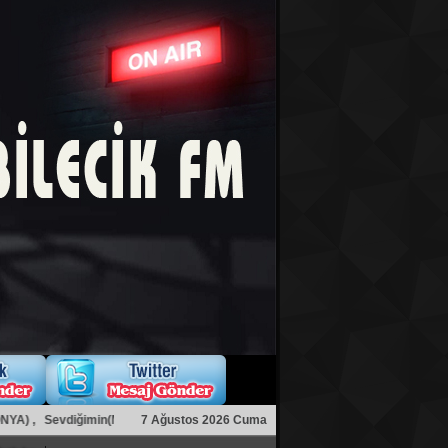
 , Sevdiğimin(Mustafamın bugün doğum günü) doğum günün kutlu olsun adlı 
7 Ağustos 2026 Cuma