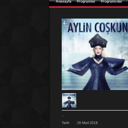
|
|
|
Anasayfa
Programlar
Programcılar
...
Tarih : 26 Mart 2018