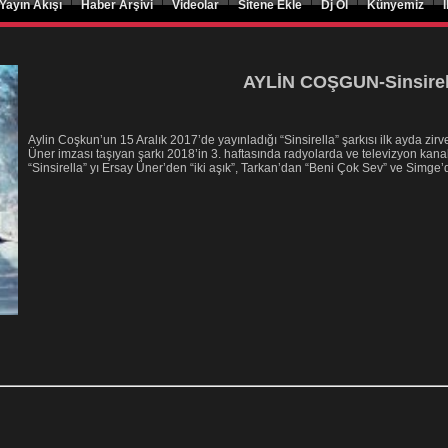
|
|
|
|
|
|
Yayın Akışı
Haber Arşivi
Videolar
Sitene Ekle
Dj Ol
Künyemiz
AYLİN COŞGUN-Sinsirel
Aylin Coşkun’un 15 Aralık 2017’de yayınladığı “Sinsirella” şarkısı ilk ayda zirv
Üner imzası taşıyan şarkı 2018’in 3. haftasında radyolarda ve televizyon kanal
“Sinsirella” yı Ersay Üner’den “iki aşık”, Tarkan’dan “Beni Çok Sev” ve Simge’