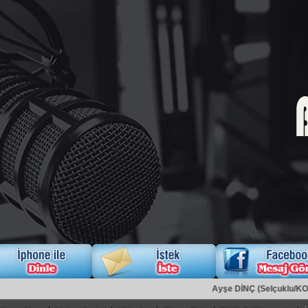
Ayşe DİNÇ (Selçuklu/KONYA)